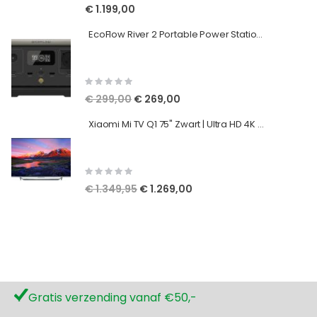
€ 1.199,00
EcoFlow River 2 Portable Power Station - Powerbank - EU Uitvoering
Rating:
0%
Speciale
€ 299,00
€ 269,00
prijs
Xiaomi Mi TV Q1 75" Zwart | Ultra HD 4K Smart TV met Android 10
Rating:
0%
Speciale
€ 1.349,95
€ 1.269,00
prijs
Gratis verzending vanaf €50,-