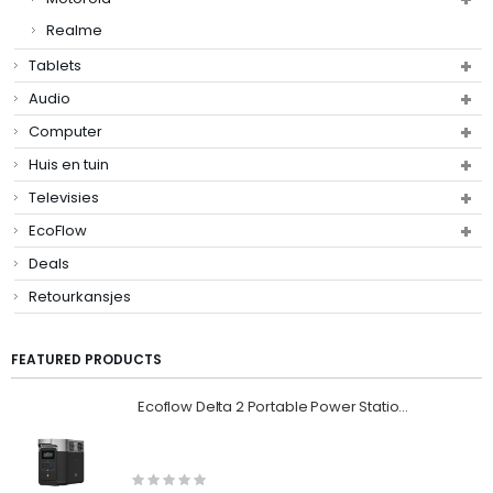
Realme
Tablets
Audio
Computer
Huis en tuin
Televisies
EcoFlow
Deals
Retourkansjes
FEATURED PRODUCTS
Ecoflow Delta 2 Portable Power Station - Powerbank 1024 Wh - EU Uitvoering
Rating:
0%