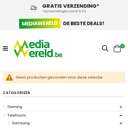
GRATIS VERZENDING*
*bij bestellingen vanaf € 50
MEDIAWERELD
DE BESTE DEALS!
pr
0
Zoek
Cart
Geen producten gevonden voor deze selectie.
CATEGORIEËN
Gaming
Telefoons
Samsung