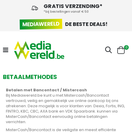
GRATIS VERZENDING*
*bij bestellingen vanaf € 50
MEDIAWERELD
DE BESTE DEALS!
pr
0
Zoek
Cart
BETAALMETHODES
Betalen met Bancontact / Mistercash
Bij Mediawereld.be kunt u met Mistercash/Bancontact
vertrouwd, veilig en gemakkelijk uw online aankoop bij ons
afrekenen. Deze mogelijk is voor klanten van: Dexia, Fortis, ING,
FINTRO, KBC, CBC, AXA bank en VDK Spaarbank. kunnen via
MisterCash/Bancontact eenvoudig online betalingen
verrichten.
MisterCash/Bancontact is de veiligste en meest efficiënte