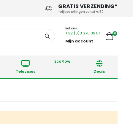
GRATIS VERZENDING*
*bij bestellingen vanaf € 50
Bel ons
+32 (0)3 376 09 61
producten
0
Zoek
Cart
Mijn account
EcoFlow
Reto
n
Televisies
Deals