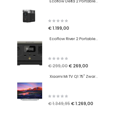
Ecoflow Delta 2 Portable Power Station - Powerbank 1024 Wh - EU Uitvoering
Rating:
0%
€ 1.199,00
EcoFlow River 2 Portable Power Station - Powerbank - EU Uitvoering
Rating:
0%
Speciale
€ 299,00
€ 269,00
prijs
Xiaomi Mi TV Q1 75" Zwart | Ultra HD 4K Smart TV met Android 10
Rating:
0%
Speciale
€ 1.349,95
€ 1.269,00
prijs