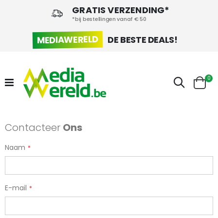
GRATIS VERZENDING*
*bij bestellingen vanaf € 50
MEDIAWERELD
DE BESTE DEALS!
pr
0
Zoek
Cart
Contacteer
Ons
Naam
E-mail