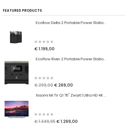
FEATURED PRODUCTS
Ecoflow Delta 2 Portable Power Station - Powerbank 1024 Wh - EU Uitvoering
Rating:
0%
€ 1.199,00
EcoFlow River 2 Portable Power Station - Powerbank - EU Uitvoering
Rating:
0%
Speciale
€ 299,00
€ 269,00
prijs
Xiaomi Mi TV Q1 75" Zwart | Ultra HD 4K Smart TV met Android 10
Rating:
0%
Speciale
€ 1.349,95
€ 1.269,00
prijs