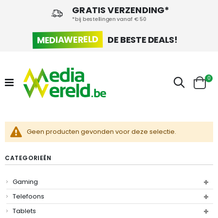
GRATIS VERZENDING*
*bij bestellingen vanaf € 50
MEDIAWERELD
DE BESTE DEALS!
pr
0
Zoek
Cart
Geen producten gevonden voor deze selectie.
CATEGORIEËN
Gaming
Telefoons
Tablets