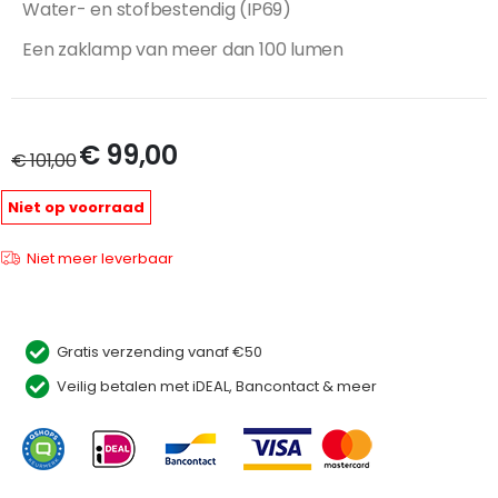
Water- en stofbestendig (IP69)
Een zaklamp van meer dan 100 lumen
€ 99,00
Speciale
€ 101,00
prijs
Niet op voorraad
Niet meer leverbaar
Gratis verzending vanaf €50
Veilig betalen met iDEAL, Bancontact & meer