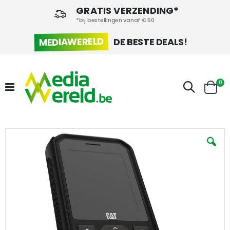
GRATIS VERZENDING*
*bij bestellingen vanaf € 50
MEDIAWERELD
DE BESTE DEALS!
pr
0
Zoek
Cart
Ga
naar
het
einde
van
de
afbeeldingen-
gallerij