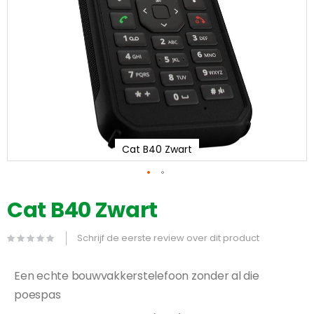
Cat B40 Zwart
Ga
naar
Cat B40 Zwart
het
begin
Schrijf de eerste review over dit product
van
de
afbeeldingen-
Een echte bouwvakkerstelefoon zonder al die
gallerij
poespas