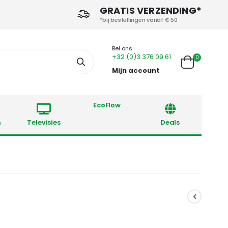
GRATIS VERZENDING*
*bij bestellingen vanaf € 50
Bel ons
+32 (0)3 376 09 61
producten
0
Zoek
Cart
Mijn account
EcoFlow
Reto
n
Televisies
Deals