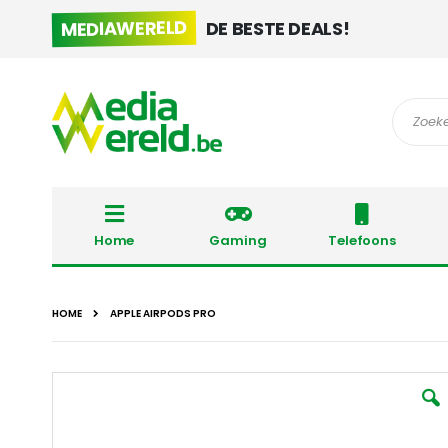
MEDIAWERELD
DE BESTE DEALS!
Zoek
Home
Gaming
Telefoons
HOME
APPLE AIRPODS PRO
Ga
naar
het
einde