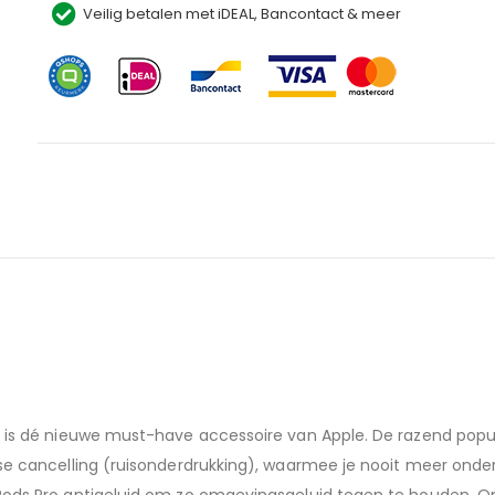
Veilig betalen met iDEAL, Bancontact & meer
n is dé nieuwe must-have accessoire van Apple. De razend populai
oise cancelling (ruisonderdrukking), waarmee je nooit meer ond