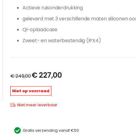
Actieve ruisonderdrukking
geleverd met 3 verschillende maten siliconen oo
Qi-oplaadcase
Zweet- en waterbestendig (IPX4)
Speciale
€ 227,00
€ 249,00
prijs
Niet op voorraad
Apple AirPods Pro
Niet meer leverbaar
Gratis verzending vanaf €50