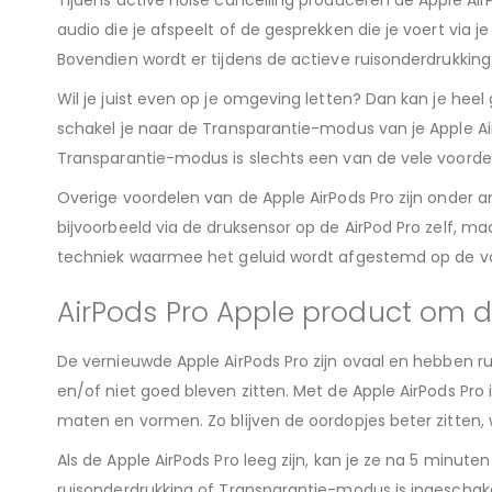
Tijdens active noise cancelling produceren de Apple Air
audio die je afspeelt of de gesprekken die je voert via 
Bovendien wordt er tijdens de actieve ruisonderdrukki
Wil je juist even op je omgeving letten? Dan kan je heel
schakel je naar de Transparantie-modus van je Apple Air
Transparantie-modus is slechts een van de vele voordel
Overige voordelen van de Apple AirPods Pro zijn onder 
bijvoorbeeld via de druksensor op de AirPod Pro zelf, m
techniek waarmee het geluid wordt afgestemd op de v
AirPods Pro Apple product om 
De vernieuwde Apple AirPods Pro zijn ovaal en hebben r
en/of niet goed bleven zitten. Met de Apple AirPods Pro 
maten en vormen. Zo blijven de oordopjes beter zitten, 
Als de Apple AirPods Pro leeg zijn, kan je ze na 5 minut
ruisonderdrukking of Transparantie-modus is ingeschakel