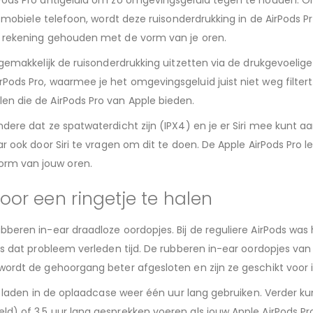
Pods Pro antigeluid om zo omgevingsgeluid tegen te houden. Om 
je mobiele telefoon, wordt deze ruisonderdrukking in de AirPods
ng rekening gehouden met de vorm van je oren.
 gemakkelijk de ruisonderdrukking uitzetten via de drukgevoelig
Pods Pro, waarmee je het omgevingsgeluid juist niet weg filtert
en die de AirPods Pro van Apple bieden.
andere dat ze spatwaterdicht zijn (IPX4) en je er Siri mee kun
aar ook door Siri te vragen om dit te doen. De Apple AirPods Pro
orm van jouw oren.
door een ringetje te halen
ubberen in-ear draadloze oordopjes. Bij de reguliere AirPods wa
is dat probleem verleden tijd. De rubberen in-ear oordopjes van
wordt de gehoorgang beter afgesloten en zijn ze geschikt voor i
en laden in de oplaadcase weer één uur lang gebruiken. Verder ku
d) of 3.5 uur lang gesprekken voeren als jouw Apple AirPods Pr