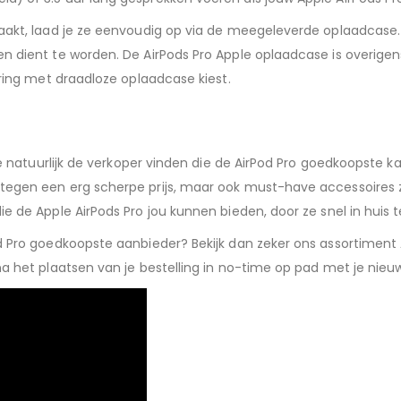
 raakt, laad je ze eenvoudig op via de meegeleverde oplaadcase
n dient te worden. De AirPods Pro Apple oplaadcase is overigens
oering met draadloze oplaadcase kiest.
 je natuurlijk de verkoper vinden die de AirPod Pro goedkoopste k
tegen een erg scherpe prijs, maar ook must-have accessoires zo
ie de Apple AirPods Pro jou kunnen bieden, door ze snel in huis t
d Pro goedkoopste aanbieder? Bekijk dan zeker ons assortiment A
na het plaatsen van je bestelling in no-time op pad met je nieu