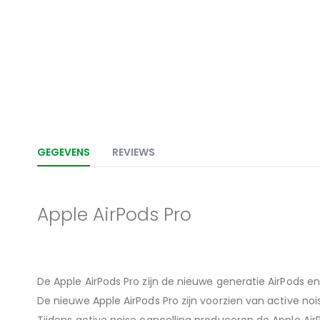
het
begin
van
de
afbeeldingen-
gallerij
GEGEVENS
REVIEWS
Apple AirPods Pro
De Apple AirPods Pro zijn de nieuwe generatie AirPods e
De nieuwe Apple AirPods Pro zijn voorzien van active n