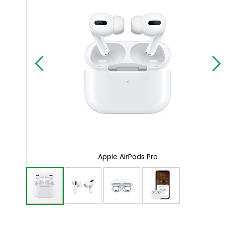
van
de
afbeeldingen-
gallerij
Apple AirPods Pro
Ga
naar