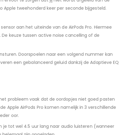
ervoor te zorgen dat jij niet wordt afgeleid van de
 Pro Apple tweehonderd keer per seconde bijgesteld.
e sensor aan het uiteinde van de AirPods Pro. Hiermee
. De keuze tussen active noise cancelling of de
t aansturen. Doorspoelen naar een volgend nummer kan
 leveren een gebalanceerd geluid dankzij de Adaptieve EQ
s het probleem vaak dat de oordopjes niet goed pasten
 de Apple AirPods Pro komen namelijk in 3 verschillende
eder oor.
n je tot wel 4.5 uur lang naar audio luisteren (wanneer
o helemaal zijn opgeladen.